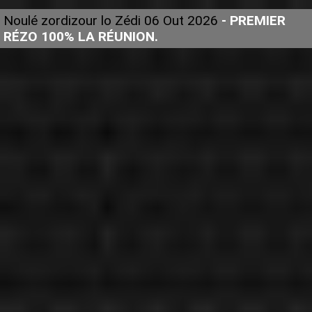
Noulé zordizour lo Zédi 06 Out 2026
- PREMIER
RÉZO 100% LA RÉUNION.