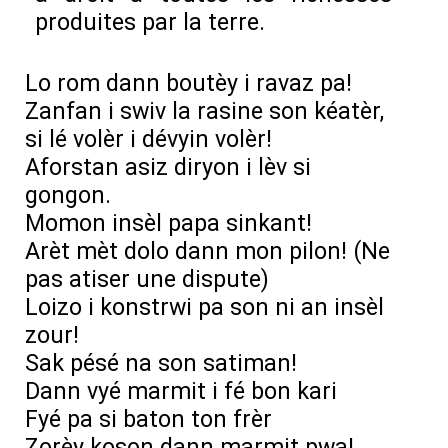
produites par la terre.
Lo rom dann boutèy i ravaz pa!
Zanfan i swiv la rasine son kéatèr,
si lé volèr i dévyin volèr!
Aforstan asiz diryon i lèv si
gongon.
Momon insèl papa sinkant!
Arèt mèt dolo dann mon pilon! (Ne
pas atiser une dispute)
Loizo i konstrwi pa son ni an insèl
zour!
Sak pésé na son satiman!
Dann vyé marmit i fé bon kari
Fyé pa si baton ton frèr
Zorèy koson dann marmit pwa!