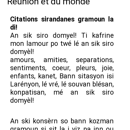
Réunion et du monde
Citations sirandanes gramoun la
di!
An sik siro domyel! Ti kafrine
mon lamour po twé lé an sik siro
domyèl!
amours, amities, separations,
sentiments, coeur, pleurs, joie,
enfants, kanet, Bann sitasyon isi
Larényon, lé vré, lé souvan blésan,
konpatisan, mé an sik siro
domyèl!
An ski konsèrn so bann kozman
gramoun si sit la i viz pa inn ou