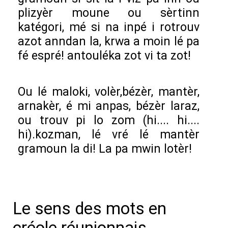
plizyèr moune ou sèrtinn
katégori, mé si na inpé i rotrouv
azot anndan la, krwa a moin lé pa
fé espré! antouléka zot vi ta zot!
Ou lé maloki, volèr,bézèr, mantèr,
arnakèr, é mi anpas, bézèr laraz,
ou trouv pi lo zom (hi.... hi....
hi).kozman, lé vré lé mantèr
gramoun la di! La pa mwin lotèr!
Le sens des mots en