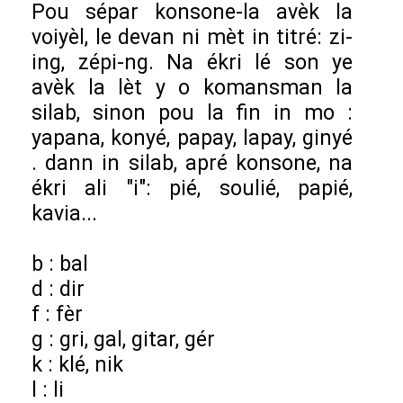
Pou sépar konsone-la avèk la
voiyèl, le devan ni mèt in titré: zi-
ing, zépi-ng. Na ékri lé son ye
avèk la lèt y o komansman la
silab, sinon pou la fin in mo :
yapana, konyé, papay, lapay, ginyé
. dann in silab, apré konsone, na
ékri ali "i": pié, soulié, papié,
kavia...
b : bal
d : dir
f : fèr
g : gri, gal, gitar, gér
k : klé, nik
l : li