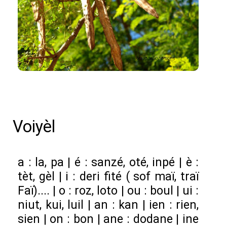
Voiyèl
a : la, pa | é : sanzé, oté, inpé | è :
tèt, gèl | i : deri fité ( sof maï, traï
Faï).... | o : roz, loto | ou : boul | ui :
niut, kui, luil | an : kan | ien : rien,
sien | on : bon | ane : dodane | ine