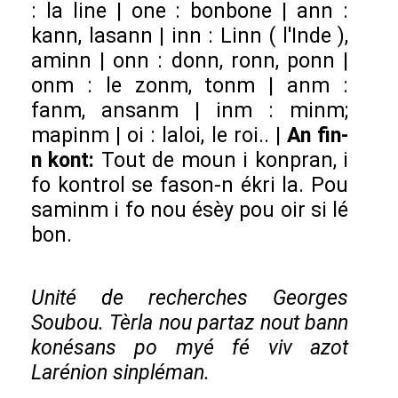
: la line | one : bonbone | ann :
kann, lasann | inn : Linn ( l'Inde ),
aminn | onn : donn, ronn, ponn |
onm : le zonm, tonm | anm :
fanm, ansanm | inm : minm;
mapinm | oi : laloi, le roi.. |
An fin-
n kont:
Tout de moun i konpran, i
fo kontrol se fason-n ékri la. Pou
saminm i fo nou ésèy pou oir si lé
bon.
Unité de recherches Georges
Soubou. Tèrla nou partaz nout bann
konésans po myé fé viv azot
Larénion sinpléman.