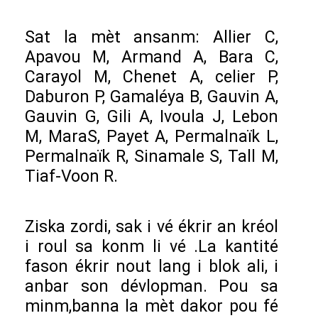
Sat la mèt ansanm: Allier C,
Apavou M, Armand A, Bara C,
Carayol M, Chenet A, celier P,
Daburon P, Gamaléya B, Gauvin A,
Gauvin G, Gili A, Ivoula J, Lebon
M, MaraS, Payet A, Permalnaïk L,
Permalnaïk R, Sinamale S, Tall M,
Tiaf-Voon R.
Ziska zordi, sak i vé ékrir an kréol
i roul sa konm li vé .La kantité
fason ékrir nout lang i blok ali, i
anbar son dévlopman. Pou sa
minm,banna la mèt dakor pou fé