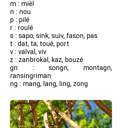
m : mièl
n : nou
p : pilé
r : roulé
s : sapo, sink, suiv, fason, pas
t : dat, ta, toué, port
v : valval, viv
z : zanbrokal, kaz, bouzé
gn : songn, montagn,
ransingriman
ng : mang, lang, ling, zong