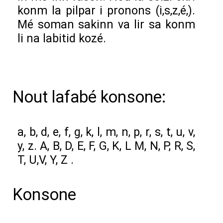
konm la pilpar i pronons (i,s,z,é,).
Mé soman sakinn va lir sa konm
li na labitid kozé.
Nout lafabé konsone:
a, b, d, e, f, g, k, l, m, n, p, r, s, t, u, v,
y, z. A, B, D, E, F, G, K, L M, N, P, R, S,
T, U,V, Y, Z .
Konsone