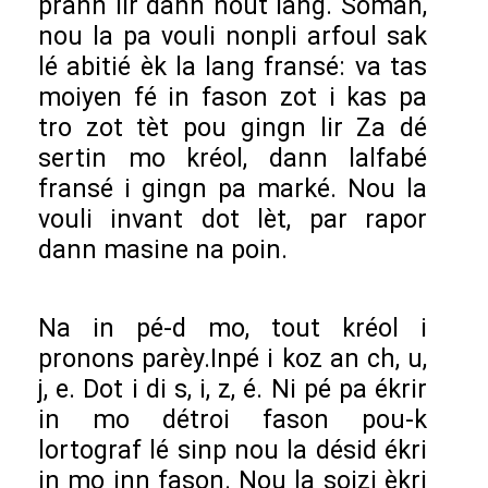
prann lir dann nout lang. Soman,
nou la pa vouli nonpli arfoul sak
lé abitié èk la lang fransé: va tas
moiyen fé in fason zot i kas pa
tro zot tèt pou gingn lir Za dé
sertin mo kréol, dann lalfabé
fransé i gingn pa marké. Nou la
vouli invant dot lèt, par rapor
dann masine na poin.
Na in pé-d mo, tout kréol i
pronons parèy.Inpé i koz an ch, u,
j, e. Dot i di s, i, z, é. Ni pé pa ékrir
in mo détroi fason pou-k
lortograf lé sinp nou la désid ékri
in mo inn fason. Nou la soizi èkri