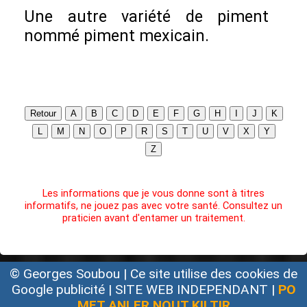
Une autre variété de piment
nommé piment mexicain.
Retour
A
B
C
D
E
F
G
H
I
J
K
L
M
N
O
P
R
S
T
U
V
X
Y
Z
Les informations que je vous donne sont à titres
informatifs, ne jouez pas avec votre santé. Consultez un
praticien avant d'entamer un traitement.
© Georges Soubou | Ce site utilise des cookies de
Google publicité | SITE WEB INDEPENDANT |
PO
MET ANLER NOUT KILTIR