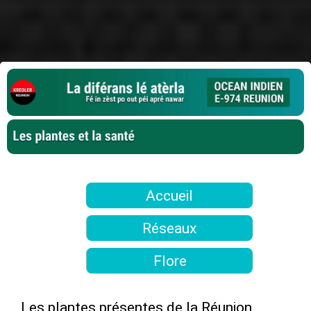
Accueil
Réseaux
Flore
Youtube
Index plantes
Kreoler.com
Les plantes présentes de la Réunion.